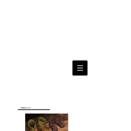
特殊効果（特効）
入佐 芽詠美
Special Effects & Digital Makeup for
Animation Irisa Chiemie
当サイト内の文章・画像等の内容の無断転載
及び複製等の行為はご遠慮ください。
Unauthorized duplication is a violation
of applicable laws